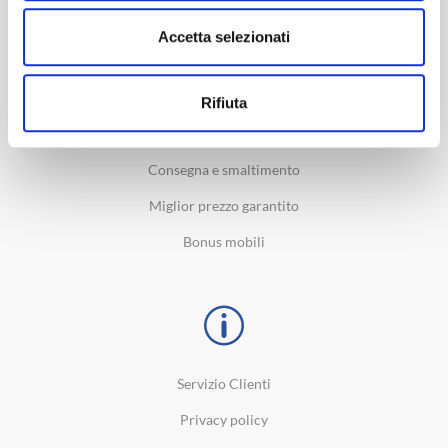
SERVIZI
Accetta selezionati
IVA agevolata 4%
Detrazione Fiscale 19%
Rifiuta
Finanziamento
Consegna e smaltimento
Miglior prezzo garantito
Bonus mobili
Servizio Clienti
Privacy policy