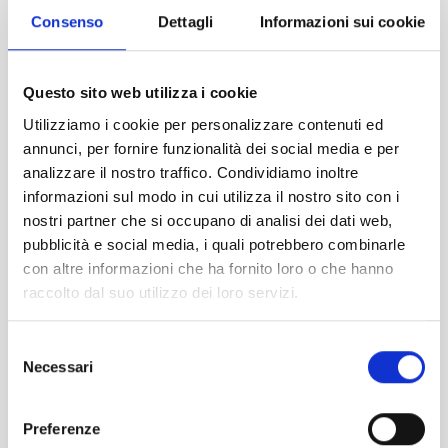
Consenso
Dettagli
Informazioni sui cookie
DETTAGLIO
Questo sito web utilizza i cookie
Utilizziamo i cookie per personalizzare contenuti ed
0%
annunci, per fornire funzionalità dei social media e per
TEMPUR PRO
analizzare il nostro traffico. Condividiamo inoltre
STANDARD MEDIUM
informazioni sul modo in cui utilizza il nostro sito con i
nostri partner che si occupano di analisi dei dati web,
pubblicità e social media, i quali potrebbero combinarle
con altre informazioni che ha fornito loro o che hanno
raccolto dal suo utilizzo dei loro servizi.
Selezione
Necessari
del
consenso
Preferenze
tempur pro medium il nuovo