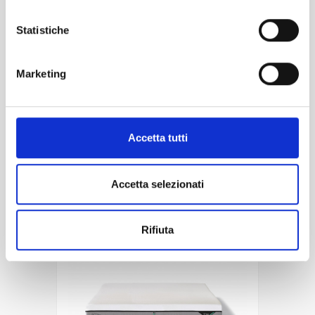
materasso tempur pro medium
rappresenta l'apice dell'innovazione
Statistiche
nel [...]
€ 0.00
€ 0.00
Marketing
DETTAGLIO
Accetta tutti
0%
Accetta selezionati
TEMPUR PRO PLUS
MEDIUM
Rifiuta