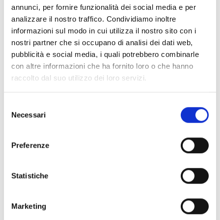
annunci, per fornire funzionalità dei social media e per
analizzare il nostro traffico. Condividiamo inoltre
*
Ho preso visione della informativa privacy
informazioni sul modo in cui utilizza il nostro sito con i
si
no
nostri partner che si occupano di analisi dei dati web,
pubblicità e social media, i quali potrebbero combinarle
con altre informazioni che ha fornito loro o che hanno
*
Acconsento all’invio di newsletter e si conferma di
raccolto dal suo utilizzo dei loro servizi.
aver letto l'informativa alla seguente
pagina
si
no
Selezione
Necessari
del
consenso
Preferenze
* i campi contrassegnati con l'asterisco sono
obbligatori
Statistiche
Marketing