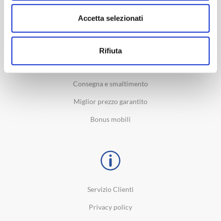
SERVIZI
Accetta selezionati
IVA agevolata 4%
Detrazione Fiscale 19%
Rifiuta
Finanziamento
Consegna e smaltimento
Miglior prezzo garantito
Bonus mobili
Servizio Clienti
Privacy policy