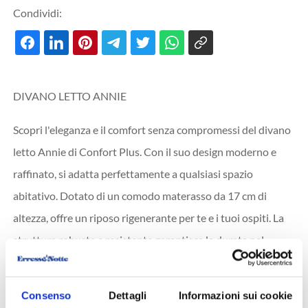
Condividi:
DIVANO LETTO ANNIE
Scopri l'eleganza e il comfort senza compromessi del divano
letto Annie di Confort Plus. Con il suo design moderno e
raffinato, si adatta perfettamente a qualsiasi spazio
abitativo. Dotato di un comodo materasso da 17 cm di
altezza, offre un riposo rigenerante per te e i tuoi ospiti. La
struttura robusta e resistente garantisce la durata nel
tempo, mentre il sistema di apertura semplice e fluido
permette una trasformazione rapida da divano a letto. Il
Consenso
Dettagli
Informazioni sui cookie
rivestimento di alta qualità è disponibile in una vasta