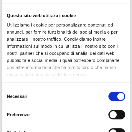
gamma di tessuti e colori, permettendoti di personalizzare il
Questo sito web utilizza i cookie
divano letto secondo i tuoi gusti. Scegli il divano letto Annie
Utilizziamo i cookie per personalizzare contenuti ed
di Confort Plus e goditi il perfetto equilibrio tra comfort e
annunci, per fornire funzionalità dei social media e per
stile nella tua casa.
analizzare il nostro traffico. Condividiamo inoltre
informazioni sul modo in cui utilizza il nostro sito con i
nostri partner che si occupano di analisi dei dati web,
pubblicità e social media, i quali potrebbero combinarle
con altre informazioni che ha fornito loro o che hanno
raccolto dal suo utilizzo dei loro servizi.
PRODOTTO IN PRONTA CONSEGNA 3
COLORI DISPONIBILI
(595 kB)
Selezione
Necessari
del
consenso
Preferenze