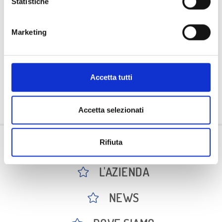
Statistiche
Marketing
Accetta tutti
Accetta selezionati
Rifiuta
OFFERTE
L'AZIENDA
NEWS