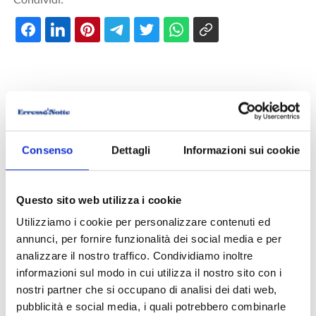
TEMPUR PRO PLUS MEDIUM
Il nuovo materasso Tempur Pro Plus Medium rappresenta
Consenso
Dettagli
Informazioni sui cookie
l'apice dell'innovazione nel settore del sonno. La tecnologia
Memory Cube migliorata offre un livello senza precedenti di
Questo sito web utilizza i cookie
comfort personalizzato. I suoi strati di materiale Tempur si
Utilizziamo i cookie per personalizzare contenuti ed
annunci, per fornire funzionalità dei social media e per
adattano in modo preciso ai contorni del corpo,
analizzare il nostro traffico. Condividiamo inoltre
distribuendo il peso in modo uniforme e riducendo i punti di
informazioni sul modo in cui utilizza il nostro sito con i
pressione. La tecnologia Memory Cube aggiornata consente
nostri partner che si occupano di analisi dei dati web,
pubblicità e social media, i quali potrebbero combinarle
un migliore controllo della temperatura, favorendo un